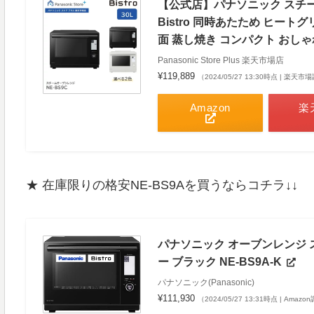
【公式店】パナソニック スチーム
Bistro 同時あたため ヒート
面 蒸し焼き コンパクト おしゃ
Panasonic Store Plus 楽天市場店
¥119,889
（2024/05/27 13:30時点 | 楽天
Amazon
楽
★ 在庫限りの格安NE-BS9Aを買うならコチラ↓↓
パナソニック オーブンレンジ ス
ー ブラック NE-BS9A-K
パナソニック(Panasonic)
¥111,930
（2024/05/27 13:31時点 | Amaz