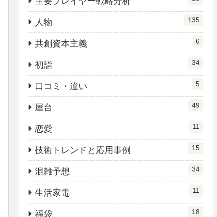
主要プレイヤー戦略分析
135
人物
6
共創資本主義
34
初詣
5
口コミ・違い
49
屋台
11
恋愛
15
技術トレンドと応用事例
34
混雑予想
11
生活家電
18
福袋