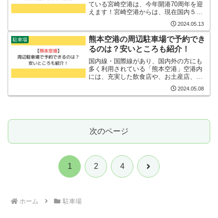
ている宮崎空港は、今年開港70周年を迎
えます！宮崎空港からは、現在国内５都
市（東京、大阪、福岡、名古屋、沖縄）
2024.05.13
海外２都市（ソウル、台北）との間に就
航しております。宮崎市の市街地から車
熊本空港の周辺駐車場で予約でき
駐車場
で15分程の位置にあり...
るのは？安いところも紹介！
国内線・国際線があり、国内外の方にも
多く利用されている「熊本空港」空港内
には、充実した飲食店や、お土産店、展
望デッキなどがあり、搭乗間際までショ
2024.05.08
ッピングやグルメを楽しむことができま
す！今年2024年の秋頃には、商業棟やに
ぎわい広場などがオー...
次のページ
次
1
2
4
へ
ホーム
駐車場