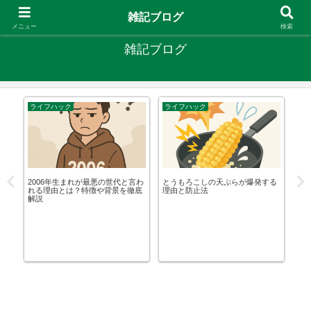
やりたいことがあるなら やってみたら？
雑記ブログ
メニュー
検索
雑記ブログ
ライフハック
ライフハック
エ
力
2006年生まれが最悪の世代と言わ
とうもろこしの天ぷらが爆発する
無
し
れる理由とは？特徴や背景を徹底
理由と防止法
在
解説