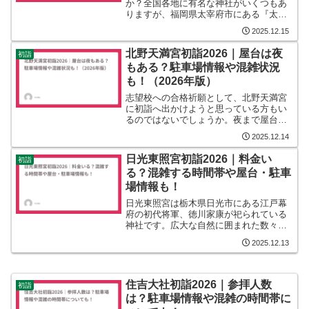
か？全国各地に有名な神社がいくつもあ
りますが、福岡県太宰府市にある『太宰
府天満宮』は“学問の神様”が祀られている
2025.12.15
神社で、県内外から毎年多くの参拝客が
初詣で訪れます。そんな太宰府天満宮の
北野天満宮初詣2026｜屋台は夜
初詣
初詣に関して、『屋台の...
もある？駐車場情報や混雑状況
も！（2026年版）
志望校への合格祈願として、北野天満宮
に初詣へ出かけようと思っている方もい
るのではないでしょうか。夜まで屋台を
楽しみたかったり、車で行って参拝を早
2025.12.14
く済ませてしまいたい方もいると思いま
す。その場合2026年の北野天満宮初詣に
日光東照宮初詣2026｜料金い
初詣
おいて、屋台は夜もや...
る？混雑する時間帯や屋台・駐車
場情報も！
日光東照宮は栃木県日光市にある江戸幕
府の初代将軍、徳川家康が祀られている
神社です。広大な自然に囲まれた数々の
社は世界遺産にも登録されています。そ
2025.12.13
んな日光東照宮ですが、初詣の時期には
屋台も出店され、多くの参拝客が訪れま
す。やはり、普段よりも混...
住吉大社初詣2026｜参拝人数
初詣
は？駐車場情報や混雑の時間帯に