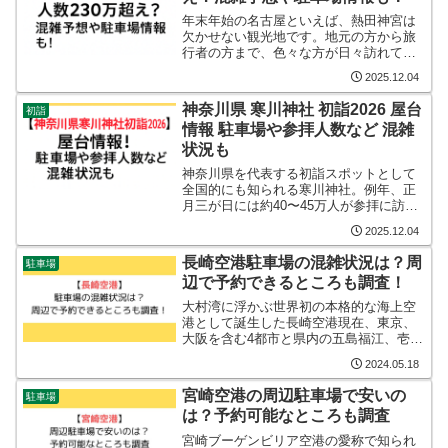
年末年始の名古屋といえば、熱田神宮は
欠かせない観光地です。地元の方から旅
行者の方まで、色々な方が日々訪れてい
る大きな神社になります。そんな有名な
2025.12.04
熱田神宮ですが、やはり初詣は混雑しそ
うですよね。2026年の初詣の参拝者数が
神奈川県 寒川神社 初詣2026 屋台
初詣
どれくらいになりそう...
情報 駐車場や参拝人数など 混雑
状況も
神奈川県を代表する初詣スポットとして
全国的にも知られる寒川神社。例年、正
月三が日には約40〜45万人が参拝に訪れ
ます。（※過去の人出統計・自治体発
2025.12.04
表・主要ニュース報道を総合した推計）
八方除の総本宮として有名で、全国から
長崎空港駐車場の混雑状況は？周
駐車場
多くの参拝者が訪れる人...
辺で予約できるところも調査！
大村湾に浮かぶ世界初の本格的な海上空
港として誕生した長崎空港現在、東京、
大阪を含む4都市と県内の五島福江、壱
岐、対馬を結ぶ国内線と香港、上海結ぶ
2024.05.18
国際線が運行しております。空港内には
長崎グルメを代表するちゃんぽんや皿う
宮崎空港の周辺駐車場で安いの
駐車場
どんを提供する飲食店やラ...
は？予約可能なところも調査
宮崎ブーゲンビリア空港の愛称で知られ