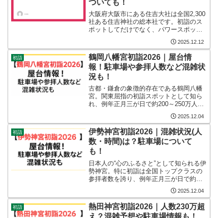
ついても！
大阪府大阪市にある住吉大社は全国2,300
社ある住吉神社の総本社です。初詣のス
ポットしてだけでなく、パワースポット
としても有名ですね。そんな住吉大社で
2025.12.12
は初詣のシーズンになると、毎年多くの
参拝客が訪れます。多くの参拝客が訪れ
鶴岡八幡宮初詣2026｜屋台情
初詣
ると、車を駐車場に...
報！駐車場や参拝人数など混雑状
況も！
古都・鎌倉の象徴的存在である鶴岡八幡
宮。関東屈指の初詣スポットとして知ら
れ、例年正月三が日で約200～250万人規
模の参拝者が訪れるといわれています
2025.12.04
（各種統計・混雑情報サイトの推計）。
JR鎌倉駅から段葛（だんかずら）を歩い
伊勢神宮初詣2026｜混雑状況(人
初詣
て向かう参道は、初...
数・時間)は？駐車場について
も！
日本人の“心のふるさと”として知られる伊
勢神宮。特に初詣は全国トップクラスの
参拝者数を誇り、例年正月三が日で約
55〜65万人が訪れるといわれています。
2025.12.04
（※過去統計の総合推計）自然豊かな社
叢に包まれた境内は荘厳で、外宮・内宮
熱田神宮初詣2026｜人数230万超
初詣
を参拝する「両宮参...
え？混雑予想や駐車場情報も！