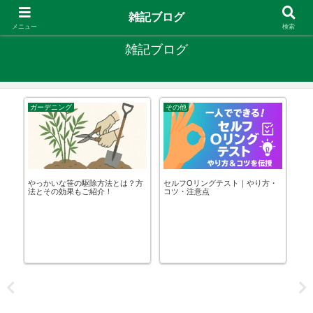
やりたいことがあるなら やってみたら？
雑記ブログ
メニュー
検索
雑記ブログ
ガーデニング
その他
ガ
栽
やっかいな笹の駆除方法とは？方
セルフOリングテスト｜やり方・
ワ
法とその効果もご紹介！
コツ・注意点
が
く