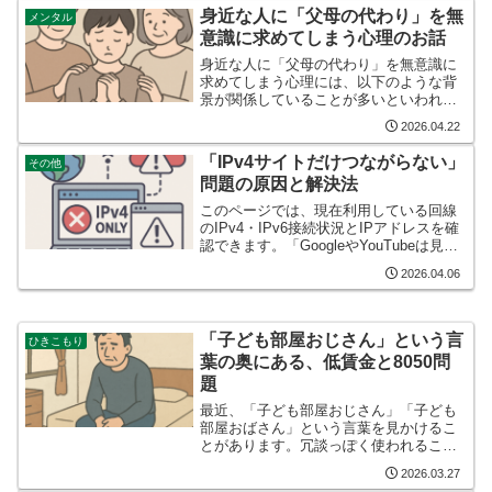
手意識、体力の波、長い離職期間。事情
身近な人に「父母の代わり」を無
メンタル
は家庭によって違います。そ...
意識に求めてしまう心理のお話
身近な人に「父母の代わり」を無意識に
求めてしまう心理には、以下のような背
景が関係していることが多いといわれて
おります。 幼少期に十分な保護や愛情を
2026.04.22
得られなかった 自己肯定感の不足（無意
識に「愛される価値がない」と感じてい
「IPv4サイトだけつながらない」
その他
る） 不安や依存心が...
問題の原因と解決法
このページでは、現在利用している回線
のIPv4・IPv6接続状況とIPアドレスを確
認できます。「GoogleやYouTubeは見ら
れるのに、一部のWebサイトだけ開かな
2026.04.06
い」「ISPを乗り換えてから古いサイト
や会員ページにつながらない」という...
「子ども部屋おじさん」という言
ひきこもり
葉の奥にある、低賃金と8050問
題
最近、「子ども部屋おじさん」「子ども
部屋おばさん」という言葉を見かけるこ
とがあります。冗談っぽく使われること
もありますが、この言葉が広がるほど、
2026.03.27
私たちは大事な背景を見落としやすくな