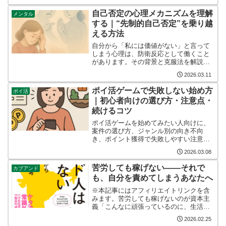
を結ぶ国際線が運航しております。空港
内には長崎グルメを代表するちゃんぽん
自己否定の心理メカニズムを理解
メンタル
や皿うどんを提供する飲食...
する｜“先制的自己否定”を乗り越
える方法
自分から「私には価値がない」と言って
しまう心理は、防衛反応として働くこと
があります。その背景と克服法を解説し
ます。
2026.03.11
ポイ活ゲームで失敗しない始め方
ポイ活
｜初心者向けの選び方・注意点・
続けるコツ
ポイ活ゲームを始めてみたい人向けに、
案件の選び方、ジャンル別の向き不向
き、ポイント獲得で失敗しやすい注意
点、無理なく続けるコツをまとめまし
2026.03.08
た。ゲームを楽しみながら効率よくポイ
ントを貯めたい人に役立つ入門ガイドで
苦労しても稼げない——それで
カブアンド
す。
も、自分を責めてしまうあなたへ
※本記事にはアフィリエイトリンクを含
みます。苦労しても稼げないのが資本主
義「こんなに頑張っているのに、生活が
楽にならない」疲れた体のまま家に帰っ
2026.02.25
て、給料明細を見て、静かにため息が出