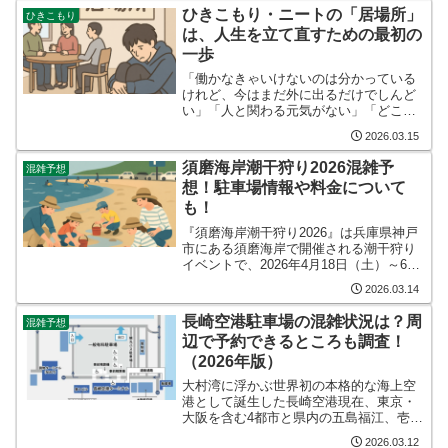
るのではないかと思います。実家で暮ら
ひきこもり・ニートの「居場所」
ひきこもり
している成人を見て、「ま...
は、人生を立て直すための最初の
一歩
「働かなきゃいけないのは分かっている
けれど、今はまだ外に出るだけでしんど
い」「人と関わる元気がない」「どこか
に行きたい気持ちはあるけれど、居心地
2026.03.15
のよい場所が分からない」そんなときに
大切なのが、“役割を持たなくてもいてよ
須磨海岸潮干狩り2026混雑予
混雑予想
い場所”です。ひきこも...
想！駐車場情報や料金について
も！
『須磨海岸潮干狩り2026』は兵庫県神戸
市にある須磨海岸で開催される潮干狩り
イベントで、2026年4月18日（土）～6月
1日（月）までの期間で予定されていま
2026.03.14
す。毎年多くの潮干狩り客で賑わう須磨
海岸潮干狩りですが、「混雑予想は？」
長崎空港駐車場の混雑状況は？周
混雑予想
「駐車場情報...
辺で予約できるところも調査！
（2026年版）
大村湾に浮かぶ世界初の本格的な海上空
港として誕生した長崎空港現在、東京・
大阪を含む4都市と県内の五島福江、壱
岐、対馬を結ぶ国内線および香港、上海
2026.03.12