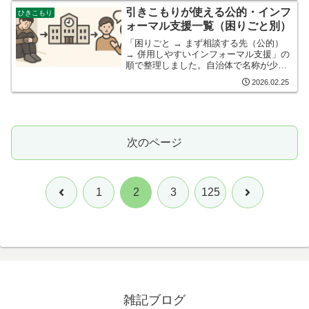
る。気合いで踏ん張っても、家賃や食費
引きこもりが使える公的・インフ
ひきこもり
や税金に吸い込まれて、手...
ォーマル支援一覧（困りごと別）
「困りごと → まず相談する先（公的）
→ 併用しやすいインフォーマル支援」の
順で整理しました。自治体で名称が少し
違うことがあります。 緊急時（命の危
2026.02.25
険・暴力が差し迫っている等）は、ため
らわずに 110／119 を優先してくださ
い。 迷った...
次のページ
前
次
1
2
3
125
へ
へ
雑記ブログ