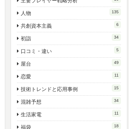
主要プレイヤー戦略分析
135
人物
6
共創資本主義
34
初詣
5
口コミ・違い
49
屋台
11
恋愛
15
技術トレンドと応用事例
34
混雑予想
11
生活家電
18
福袋