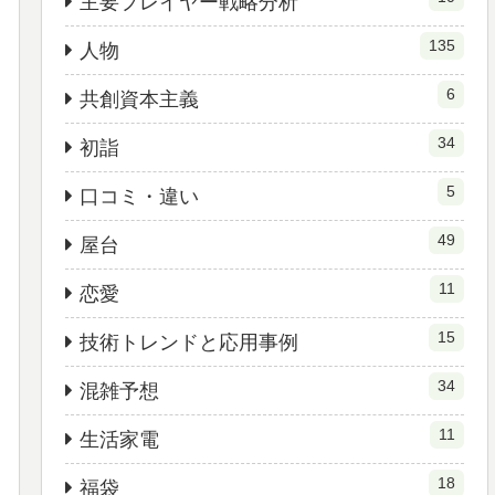
主要プレイヤー戦略分析
135
人物
6
共創資本主義
34
初詣
5
口コミ・違い
49
屋台
11
恋愛
15
技術トレンドと応用事例
34
混雑予想
11
生活家電
18
福袋