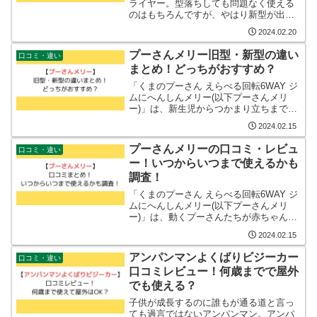
ライヤー。型落ちしても問題なく使える
のはもちろんですが、やはり新型が出る
と旧型との違いが気になる方も多いので
2024.02.20
はないでしょうか。また、ダイソンドラ
イヤーであればHD15とHD08のどちらが
プーさんメリー旧型・新型の違い
口コミ・違い
おすすめなのか、ど...
まとめ！どっちがおすすめ？
「くまのプーさん えらべる回転6WAY ジ
ムにへんしんメリー(以下プーさんメリ
ー)」は、新生児からつかまり立ちまで、
子供の成長に合わせて長く使えるベビー
2024.02.15
ジムです。プーさんメリーの購入を検討
している人も多いかと思いますが、旧型
プーさんメリーの口コミ・レビュ
口コミ・違い
と新型の違いが気...
ー！いつからいつまで使えるかも
調査！
「くまのプーさん えらべる回転6WAY ジ
ムにへんしんメリー(以下プーさんメリ
ー)」は、動くプーさんたちが赤ちゃんの
興味を引くと大人気のおもちゃです。購
2024.02.15
入を考えているママやパパも多いのでは
ないでしょうか。どんな口コミやレビュ
アンパンマンよくばりビジーカー
口コミ・違い
ーがあるのか気に...
口コミレビュー！何歳までで屋外
でも使える？
子供が成長するのに誰もが通る道と言っ
ても過言ではないアンパンマン。アンパ