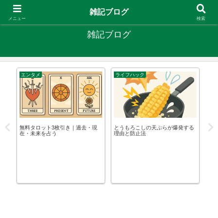
やりたいことがあるなら やってみたら？
雑記ブログ
メニュー
検索
雑記ブログ
エンタメ
ライフハック
韓
は
無料タロット3枚引き｜過去・現
とうもろこしの天ぷらが爆発する
IL
全
在・未来を占う
理由と防止法
長