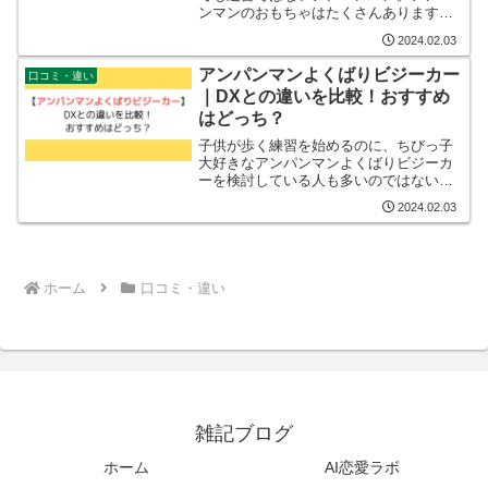
ンマンのおもちゃはたくさんあります
が、中でも「アンパンマン よくばりビジ
2024.02.03
ーカー」の購入を考えているパパやママ
も多いのではないでしょうか。「アンパ
アンパンマンよくばりビジーカー
口コミ・違い
ンマン よくばりビジーカ...
｜DXとの違いを比較！おすすめ
はどっち？
子供が歩く練習を始めるのに、ちびっ子
大好きなアンパンマンよくばりビジーカ
ーを検討している人も多いのではないで
しょうか。ですが、アンパンマンよくば
2024.02.03
りビジーカーには「DX」などもあり、ノ
ーマルタイプとの違いが気になります。
また、おすすめはどっち...
ホーム
口コミ・違い
雑記ブログ
ホーム
AI恋愛ラボ