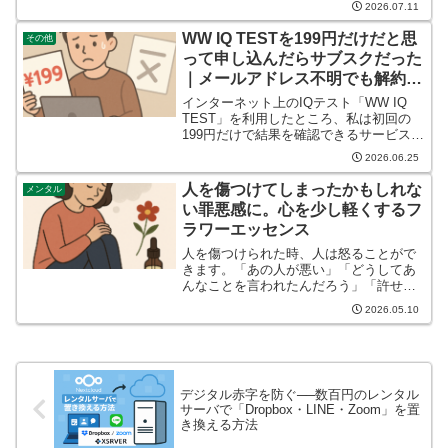
2026.07.11
食品の状況も整理します。
WW IQ TESTを199円だけだと思
その他
って申し込んだらサブスクだった
｜メールアドレス不明でも解約で
きた体験談
インターネット上のIQテスト「WW IQ
TEST」を利用したところ、私は初回の
199円だけで結果を確認できるサービスだ
と思い込んで申し込みました。ところ
2026.06.25
が、あとから確認すると、実際には継続
課金を伴うサブスクリプションでした。
人を傷つけてしまったかもしれな
メンタル
さらに困ったこ...
い罪悪感に。心を少し軽くするフ
ラワーエッセンス
人を傷つけられた時、人は怒ることがで
きます。「あの人が悪い」「どうしてあ
んなことを言われたんだろう」「許せな
い」そうやって怒りを外に向けること
2026.05.10
で、なんとか心を保てることがありま
す。でも、もし自分が誰かを傷つけてし
まった側だったら。しかも、そ...
デジタル赤字を防ぐ──数百円のレンタル
サーバで「Dropbox・LINE・Zoom」を置
き換える方法