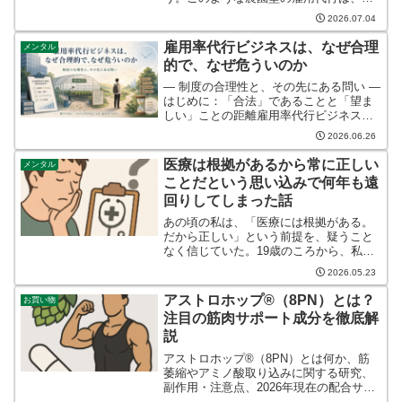
定雇用率を満たす手段として広がってき
2026.07.04
ました。落ち着いた環境で働けること
や、一般の職場では働きにくい人にも最
雇用率代行ビジネスは、なぜ合理
メンタル
低賃金を得る機会を提供でき...
的で、なぜ危ういのか
― 制度の合理性と、その先にある問い ―
はじめに：「合法」であることと「望ま
しい」ことの距離雇用率代行ビジネス
は、違法ではない。単純に「制度の穴を
2026.06.26
突いている」とも言い切れない。むしろ
現行の障害者雇用制度の枠内で、企業、
医療は根拠があるから常に正しい
メンタル
障害者、行政のそれぞれ...
ことだという思い込みで何年も遠
回りしてしまった話
あの頃の私は、「医療には根拠がある。
だから正しい」という前提を、疑うこと
なく信じていた。19歳のころから、私は
ひきこもり生活に入った。きっかけは、
2026.05.23
不安と吐き気だった。理由もはっきりし
ないまま、じわじわと日常を侵食してい
アストロホップ®（8PN）とは？
お買い物
くそれらの症状は、やが...
注目の筋肉サポート成分を徹底解
説
アストロホップ®（8PN）とは何か、筋
萎縮やアミノ酸取り込みに関する研究、
副作用・注意点、2026年現在の配合サプ
リを解説。ヒトでの有効性や機能性表示