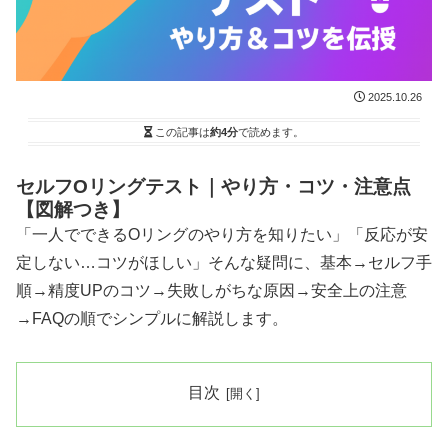
2025.10.26
この記事は
約4分
で読めます。
セルフOリングテスト｜やり方・コツ・注意点
【図解つき】
「一人でできるOリングのやり方を知りたい」「反応が安
定しない…コツがほしい」そんな疑問に、基本→セルフ手
順→精度UPのコツ→失敗しがちな原因→安全上の注意
→FAQの順でシンプルに解説します。
目次