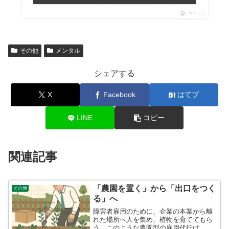
ポチップ
その他
メンタル
シェアする
X
Facebook
はてブ
LINE
コピー
関連記事
「農園を置く」から「出口をつく
その他
る」へ
障害者雇用のために、企業の本業から離
れた場所へ人を集め、植物を育ててもら
う。このような農園型の雇用代行は、法