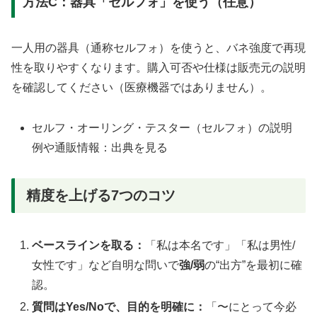
方法C：器具「セルフォ」を使う（任意）
一人用の器具（通称セルフォ）を使うと、バネ強度で再現
性を取りやすくなります。購入可否や仕様は販売元の説明
を確認してください（医療機器ではありません）。
セルフ・オーリング・テスター（セルフォ）の説明
例や通販情報：
出典を見る
精度を上げる7つのコツ
ベースラインを取る：
「私は本名です」「私は男性/
女性です」など自明な問いで
強/弱
の“出方”を最初に確
認。
質問はYes/Noで、目的を明確に：
「〜にとって今必