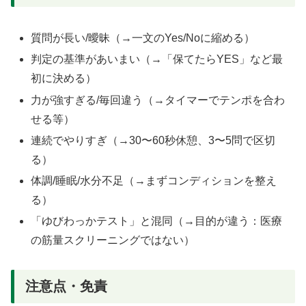
質問が長い/曖昧（→一文のYes/Noに縮める）
判定の基準があいまい（→「保てたらYES」など最
初に決める）
力が強すぎる/毎回違う（→タイマーでテンポを合わ
せる等）
連続でやりすぎ（→30〜60秒休憩、3〜5問で区切
る）
体調/睡眠/水分不足（→まずコンディションを整え
る）
「ゆびわっかテスト」と混同（→目的が違う：医療
の筋量スクリーニングではない）
注意点・免責