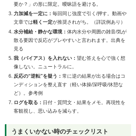
要か？」の形に限定。曖昧語を避ける。
力加減を一定に：
毎回同じ強度で引く/押す。動画や
文章では
軽く一定
が推奨されがち。
（詳説例あり）
水分補給・静かな環境：
体内水分や周囲の雑音/気が
散る要因で反応がブレやすいと言われます。
出典を
見る
我（バイアス）を入れない：
望む答えを心で強く想
像しない。ニュートラルに。
反応の“逆転”を疑う：
常に逆の結果が出る場合はコ
ンディションを整え直す（軽い体操/深呼吸/休憩な
ど）。
参考例
ログを取る：
日付・質問文・結果をメモ。再現性を
客観視し、思い込みを減らす。
うまくいかない時のチェックリスト