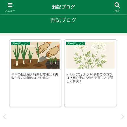
やりたいことがあるなら やってみたら？
雑記ブログ
メニュー
検索
雑記ブログ
ガーデニング
ガーデニング
エ
い」
ネギの植え替え時期と方法は？失
オルレア(オルラヤ)を育てるコツ
無
敗しない栽培のコツを解説
は？初心者にも分かる育て方を詳
在
しく解説！