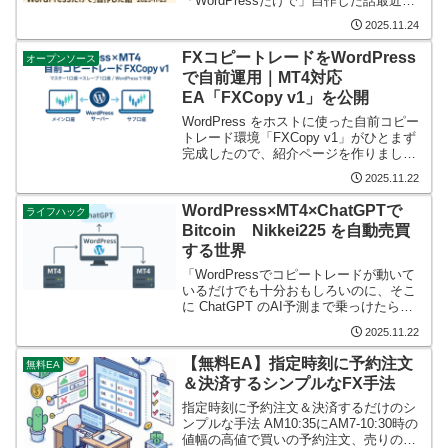
「WordPressだけで」自作した話最近、
「このサブスク、本当に必要か？」と家
2025.11.24
計を見直していたら、トレード関連だけ
でも、けっこうな額の“デジタル...
FXコピートレードをWordPress
オープンソース
で自前運用｜MT4対応
EA「FXCopy v1」を公開
WordPress をホストに使った自前コピー
トレード環境「FXCopy v1」がひとまず
完成したので、紹介ページを作りまし
た。有料のコピートレードサービスに依
2025.11.22
存せず、自分のサーバー（WordPress）
＋ MT4 のみで完結するシンプルな...
WordPress×MT4×ChatGPTで
ライフハック
Bitcoin Nikkei225 を自動売買
する世界
「WordPressでコピートレードが動いて
いるだけでも十分おもしろいのに、そこ
に ChatGPT のAI予測まで乗っけたらど
うなるんだろう？」そんな妄想から始ま
2025.11.22
ったのが、WordPress＋MT4＋ChatGPT
API でビットコインや...
【無料EA】指定時刻に予約注文
無料EA
＆決済するシンプルなFX手法
指定時刻に予約注文＆決済するだけのシ
ンプルな手法 AM10:35にAM7-10:30時の
値幅の高値で買いの予約注文、売りの予