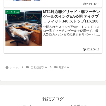
約注文（5分足のため10:35の仕様になり
2021.06.18
ます） トレーリングストップ(20pips）も
しくは、23:59に決済 (...
MT4対応非グリッド・非マーチン
スイングEA
ゲールスイングEA公開 テイクプ
ロフィット340 ストップロス100
公開されたスイングEAは、トレンドフォ
ロー型でマーチンゲールを使用せず、最
大2ポジションまでの取引をサポートしま
す。
2021.06.16
ホーム
自動売買EA
無料EA
雑記ブログ