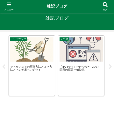
やりたいことがあるなら やってみたら？
雑記ブログ
メニュー
検索
雑記ブログ
ガーデニング
その他
ラ
失
やっかいな笹の駆除方法とは？方
「IPv4サイトだけつながらない」
20
法とその効果もご紹介！
問題の原因と解決法
れ
解