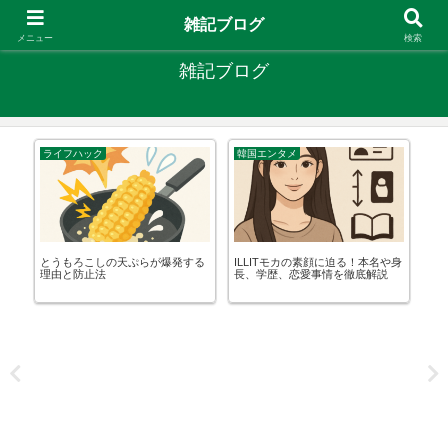
やりたいことがあるなら やってみたら？
雑記ブログ
メニュー
検索
雑記ブログ
ライフハック
韓国エンタメ
ガ
栽
とうもろこしの天ぷらが爆発する
ILLITモカの素顔に迫る！本名や身
や
理由と防止法
長、学歴、恋愛事情を徹底解説
法