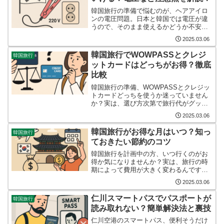
韓国旅行の準備で悩むのが、ヘアアイロ
ンの電圧問題。日本と韓国では電圧が違
うので、そのまま使えるかどうか不安に
なります。でも大丈夫、ちょっとしたコ
2025.03.06
ツを押さえれば問題なく使えます。この
記事では、韓国旅行でヘアアイロンを使
韓国旅行でWOWPASSとクレジ
韓国旅行
うときの電圧チェックポイ...
ットカードはどっちがお得？徹底
比較
韓国旅行の準備、WOWPASSとクレジッ
トカードどっちを使うか迷っていません
か？実は、選び方次第で旅行代がグッと
お得になります。今回は、WOWPASSと
2025.03.06
クレジットカードのメリット・デメリッ
トを徹底比較。賢い選び方のコツをご紹
韓国旅行がお得な月はいつ？知っ
韓国旅行
介します。WOW...
ておきたい節約のコツ
韓国旅行を計画中の方、いつ行くのがお
得か気になりませんか？実は、旅行の時
期によって費用が大きく変わるんです。
でも大丈夫、この記事を読めば、お得な
2025.03.06
時期や節約のコツがバッチリわかりま
す。ちょっとした工夫で、素敵な韓国旅
仁川スマートパスでパスポートが
韓国旅行
行がぐっとお手頃に。さあ、...
読み取れない？簡単解決法と裏技
仁川空港のスマートパス、便利そうだけ