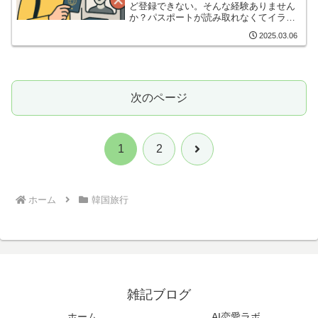
ど登録できない。そんな経験ありません
か？パスポートが読み取れなくてイライ
ラ。でも大丈夫、簡単な解決法がありま
2025.03.06
す。仁川スマートパスって何？超簡単説
明仁川スマートパスは、仁川空港を利用
する際に出国手続きを簡略...
次のページ
次
1
2
へ
ホーム
韓国旅行
雑記ブログ
ホーム
AI恋愛ラボ