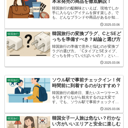
本未発売の商品を徹底解説！
韓国旅行の醍醐味といえば、現地でしか
手に入らないアイテムを探す楽しさ。で
も、どんなブランドや商品があるか知ら
ないと、せっかくの機会を逃してしまう
2025.03.06
かも。そこで今回は、韓国でしか買えな
いブランドや日本未発売の商品を詳しく
韓国旅行の変換プラグ、CとSEど
韓国旅行
ご紹介します。これを読め...
っちを準備すべき？結論と選び方
韓国旅行の準備で意外と悩むのが変換プ
ラグの選び方。「CタイプとSEタイプ、
どっちを持っていけばいいの？」という
疑問をよく耳にします。結論から言う
2025.03.06
と、SEタイプがおすすめです。でも、な
ぜSEタイプなのか、そもそもCタイプと
SEタイプってどう違...
ソウル駅で事前チェックイン！何
韓国旅行
時間前に到着するのがおすすめ？
韓国旅行の最終日、重たいスーツケース
を引きずりながら観光するのは大変で
す。でも、ソウル駅で事前チェックイン
を利用すれば、手ぶらで最後の時間を楽
2025.03.06
しめます。空港での長蛇の列に並ぶ必要
もありません。このサービスを使えば、
韓国女子一人旅は危ない？行かな
韓国旅行
旅の締めくくりをゆったりと...
い方がいいエリアと安全に楽しむ