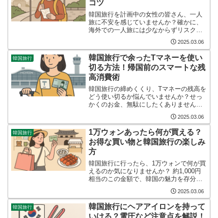
コツ
韓国旅行を計画中の女性の皆さん、一人
旅に不安を感じていませんか？確かに、
海外での一人旅には少なからずリスクが
つきもの。でも、ちょっとした心がけ
2025.03.06
で、韓国女子一人旅を安全に楽しむこと
ができます。この記事では、韓国女子一
韓国旅行で余ったTマネーを使い
韓国旅行
人旅の魅力と注意点、危険な...
切る方法！帰国前のスマートな残
高消費術
韓国旅行の締めくくり、Tマネーの残高を
どう使い切るか悩んでいませんか？せっ
かくのお金、無駄にしたくありません。
ここでは、帰国前にTマネーの残高をスマ
2025.03.06
ートに使い切る方法をご紹介します。韓
国旅行の楽しい思い出とともに、Tマネー
1万ウォンあったら何が買える？
韓国旅行
カードの残高も気に...
お得な買い物と韓国旅行の楽しみ
方
韓国旅行に行ったら、1万ウォンで何が買
えるのか気になりませんか？ 約1,000円
相当のこの金額で、韓国の魅力を存分に
味わえる意外な楽しみ方があるんです。
2025.03.06
地元の人気グルメから可愛い雑貨まで、1
万ウォンで楽しめる韓国の魅力をご紹介
韓国旅行にヘアアイロンを持って
韓国旅行
します。1万ウ...
いける？電圧など注意点を解説！