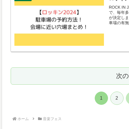
ROCK I
で、毎年多
が決定しま
車場の有無.
次
1
2
ホーム
音楽フェス