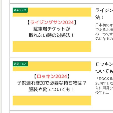
ライジン
音楽フェス
法！
日本初のオ
である北海
の一つです
気になるの
ロッキン
音楽フェス
ついて
「ROCK 
25周年と
りに国営ひ
今年も...