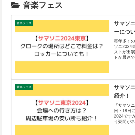
音楽フェス
サマソニ
音楽フェス
ーにつ
毎年多くの
ソニ202
ストが出演
トが最速で完
サマソニ
音楽フェス
紹介！
『サマソニ
日・18日
2024で
う疑問がネッ