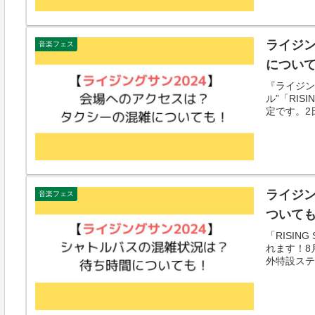
ライジン
音楽フェス
につい
『ライジン
ル”「RISI
定です。2
ライジン
音楽フェス
ついて
「RISIN
れます！8
外特設ステ