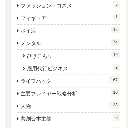
5
ファッション・コスメ
1
フィギュア
15
ポイ活
74
メンタル
10
ひきこもり
2
雇用代行ビジネス
167
ライフハック
10
主要プレイヤー戦略分析
135
人物
6
共創資本主義