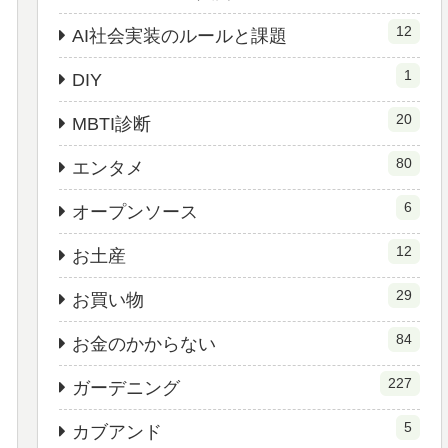
12
AI社会実装のルールと課題
1
DIY
20
MBTI診断
80
エンタメ
6
オープンソース
12
お土産
29
お買い物
84
お金のかからない
227
ガーデニング
5
カブアンド