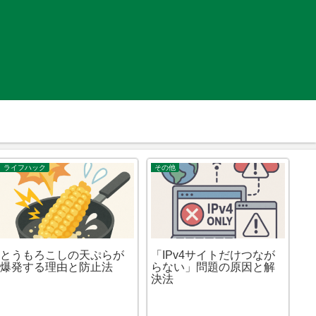
ライフハック
その他
ガ
とうもろこしの天ぷらが
「IPv4サイトだけつなが
や
爆発する理由と防止法
らない」問題の原因と解
と
決法
ご