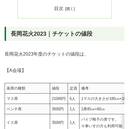
目次
長岡花火2023｜チケットの値段
長岡花火2023年度のチケットの値段は、
【A会場】
座席の種類
値段
定員
備考
マス席
21000円
6人
1マスの大きさが180㎝×180
ベンチ席
3500円
1人
1席45㎝×60㎝
パイプ椅子の席です。
イス席
3500円
1人
※車いすの方も利用可能