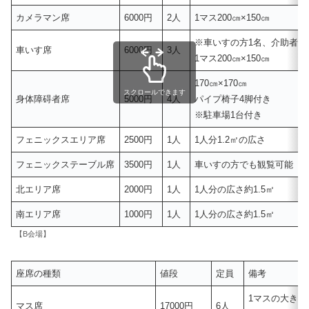
カメラマン席
6000円
2人
1マス200㎝×150㎝
※車いすの方1名、介助者2
車いす席
6000円
3人
1マス200㎝×150㎝
170㎝×170㎝
スクロールできます
身体障碍者席
5000円
4人
パイプ椅子4脚付き
※駐車場1台付き
フェニックスエリア席
2500円
1人
1人分1.2㎡の広さ
フェニックステーブル席
3500円
1人
車いすの方でも観覧可能
北エリア席
2000円
1人
1人分の広さ約1.5㎡
南エリア席
1000円
1人
1人分の広さ約1.5㎡
【B会場】
座席の種類
値段
定員
備考
1マスの大きさが
マス席
17000円
6人