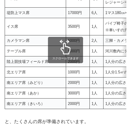
レジャーシー
堤防上マス席
17000円
6人
1マス180㎝×1
パイプ椅子の
イス席
3500円
1人
※車いすの方
カメラマン席
6000円
2人
三脚・カメラ
テーブル席
6000円
1人
河川敷内にテ
スクロールできます
陸上競技場フィールド席
2000円
1人
1人分の広さは約
北エリア席
1000円
1人
1人分1.5㎡の
南エリア席（みどり）
2000円
1人
1人分の広さは約
南エリア席（あか）
3000円
1人
1人分の広さ約1
南エリア席（きいろ）
2000円
1人
1人分の広さ約1
と、たくさんの席が準備されています。