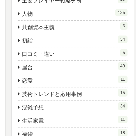
主要プレイヤー戦略分析
135
人物
6
共創資本主義
34
初詣
5
口コミ・違い
49
屋台
11
恋愛
15
技術トレンドと応用事例
34
混雑予想
11
生活家電
18
福袋