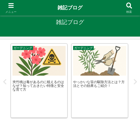
やりたいことがあるなら やってみたら？
雑記ブログ
メニュー
検索
雑記ブログ
ガーデニング
ガーデニング
そ
言わ
夾竹桃は毒があるのに植えるのは
やっかいな笹の駆除方法とは？方
セ
底
なぜ？知っておきたい特徴と安全
法とその効果もご紹介！
コ
な育て方