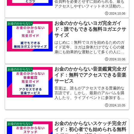
会員料を必要とせずに始められる、最も
アクセスしやすいフィットネス活動の一
つです。このガイドでは、費用をかけず
2024.10.06
にジョギングを楽しむ方法を紹介し、健
康を維持するための手頃なスタートポイ
お金のかからないヨガ完全ガイ
お金のかからない
ントを提供します。1. ...
ド：誰でもできる無料ヨガエクサ
サイズ
はじめに：無料でヨガを始めるためのガ
イド近年、ヨガは身体だけでなく心の健
康にも効果的な運動として多くの人に受
け入れられています。しかし、スタジオ
2024.10.06
でのレッスンや専門的なヨガクラスは費
用がかかるため、多くの人がそれらを躊
お金のかからない音楽鑑賞完全ガ
お金のかからない
躇しています。本ガイドで...
イド：無料でアクセスできる音楽
サービス
音楽は、誰もがアクセスできる普遍的な
言語です。しかし、最新のアルバムを購
入したり、ライブイベントに参加するコ
ストは、多くの音楽愛好家にとって重い
2024.10.05
負担となり得ます。本ガイドでは、「お
金のかからない音楽鑑賞完全ガイド」と
題して、無料で音楽を楽し...
お金のかからないスケッチ完全ガ
お金のかからない
イド：初心者でも始められる無料