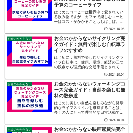
予算のコーヒーライフ
はじめにコーヒーは世界中で愛されてい
る飲み物ですが、カフェで楽しむコーヒ
ーはコストがかかることもしばしば。し
かし、家庭で手軽に、そして低予算でコ
2024.10.05
ーヒーを楽しむ方法はたくさんありま
す。このガイドでは、家庭でのコーヒー
お金のかからないサイクリング完
お金のかからない
ライフを豊かにするための賢...
全ガイド：無料で楽しむ自転車ラ
イフのすすめ
はじめに：無料で楽しむサイクリングラ
イフ自転車は、健康、環境、経済の三つ
の観点から理想的な交通手段とされてい
ます。特にコストを抑えたい方にとっ
2024.10.04
て、無料または低コストで楽しめるサイ
クリングは非常に魅力的です。「お金の
お金のかからないウォーキングコ
お金のかからない
かからないサイクリング完全...
ース完全ガイド：自然を楽しむ無
料の散歩道
はじめに美しい自然を楽しみながら健康
的なライフスタイルを維持することは、
多くの人にとって理想的な日常活動で
す。しかし、多忙な日常や予算の制約が
2024.10.04
邪魔をして、趣味に費やす時間や資源が
限られがちです。特に、都市部では公園
お金のかからない映画鑑賞法完全
お金のかからない
や自然散策路へのアクセスが...