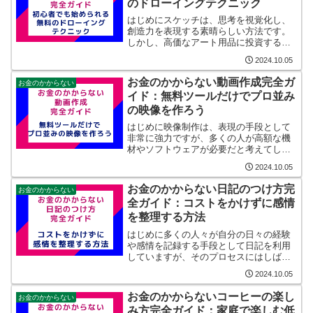
のドローイングテクニック
はじめにスケッチは、思考を視覚化し、
創造力を表現する素晴らしい方法です。
しかし、高価なアート用品に投資するこ
となくスケッチを楽しむ方法があれば、
2024.10.05
より気軽にアート活動を始めることがで
きます。このガイドでは、「お金のかか
お金のかからない動画作成完全ガ
お金のかからない
らないスケッチ完全ガイド...
イド：無料ツールだけでプロ並み
の映像を作ろう
はじめに映像制作は、表現の手段として
非常に強力ですが、多くの人が高額な機
材やソフトウェアが必要だと考えてしま
います。しかし、現代のテクノロジーは
2024.10.05
誰もが手軽にプロ並みの映像を作成でき
る環境を提供しています。このガイドで
お金のかからない日記のつけ方完
お金のかからない
は、「お金のかからない動...
全ガイド：コストをかけずに感情
を整理する方法
はじめに多くの人々が自分の日々の経験
や感情を記録する手段として日記を利用
していますが、そのプロセスにはしばし
ばコストが伴います。しかし、日記をつ
2024.10.05
けることは、実はコストをかける必要は
ありません。このガイドでは、日記をつ
お金のかからないコーヒーの楽し
お金のかからない
けることによって感情を整...
み方完全ガイド：家庭で楽しむ低