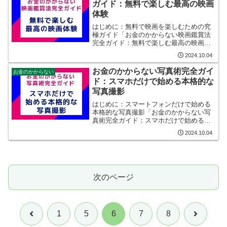
ガイド：無料で楽しむ最高の映画
体験
はじめに：無料で映画を楽しむための究
極ガイド「お金のかからない映画鑑賞法
完全ガイド：無料で楽しむ最高の映画体
験」へようこそ。映画は、多くの人にと
2024.10.04
って大きな楽しみの一つですが、映画館
での鑑賞や有料ストリーミングサービス
お金のかからない写真術完全ガイ
お金のかからない
には費用がかかります。し...
ド：スマホだけで始める本格的な
写真撮影
はじめに：スマートフォンだけで始める
本格的な写真撮影「お金のかからない写
真術完全ガイド：スマホだけで始める本
格的な写真撮影」へようこそ。このガイ
2024.10.04
ドでは、高価なカメラ機材を購入せずと
も、手元にあるスマートフォン一台でプ
ロレベルの写真撮影を楽し...
次のページ
前
次
1
5
6
7
8