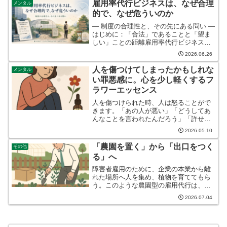
雇用率代行ビジネスは、なぜ合理
メンタル
くそれらの症状は、やが...
的で、なぜ危ういのか
― 制度の合理性と、その先にある問い ―
はじめに：「合法」であることと「望ま
しい」ことの距離雇用率代行ビジネス
は、違法ではない。単純に「制度の穴を
2026.06.26
突いている」とも言い切れない。むしろ
現行の障害者雇用制度の枠内で、企業、
人を傷つけてしまったかもしれな
メンタル
障害者、行政のそれぞれ...
い罪悪感に。心を少し軽くするフ
ラワーエッセンス
人を傷つけられた時、人は怒ることがで
きます。「あの人が悪い」「どうしてあ
んなことを言われたんだろう」「許せな
い」そうやって怒りを外に向けること
2026.05.10
で、なんとか心を保てることがありま
す。でも、もし自分が誰かを傷つけてし
「農園を置く」から「出口をつく
その他
まった側だったら。しかも、そ...
る」へ
障害者雇用のために、企業の本業から離
れた場所へ人を集め、植物を育ててもら
う。このような農園型の雇用代行は、法
定雇用率を満たす手段として広がってき
2026.07.04
ました。落ち着いた環境で働けること
や、一般の職場では働きにくい人にも最
低賃金を得る機会を提供でき...