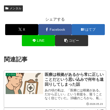
メンタル
シェアする
X
Facebook
はてブ
LINE
コピー
関連記事
医療は根拠があるから常に正しい
メンタル
ことだという思い込みで何年も遠
回りしてしまった話
あの頃の私は、「医療には根拠がある。
だから正しい」という前提を、疑うこと
なく信じていた。19歳のころから、私は
ひきこもり生活に入った。きっかけは、
2026.05.23
不安と吐き気だった。理由もはっきりし
ないまま、じわじわと日常を侵食してい