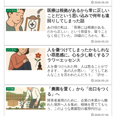
は、違法ではない。単純に「制度の穴を
2026.06.26
突いている」とも言い切れない。むしろ
現行の障害者雇用制度の枠内で、企業、
医療は根拠があるから常に正しい
メンタル
障害者、行政のそれぞれ...
ことだという思い込みで何年も遠
回りしてしまった話
あの頃の私は、「医療には根拠がある。
だから正しい」という前提を、疑うこと
なく信じていた。19歳のころから、私は
ひきこもり生活に入った。きっかけは、
2026.05.23
不安と吐き気だった。理由もはっきりし
ないまま、じわじわと日常を侵食してい
人を傷つけてしまったかもしれな
メンタル
くそれらの症状は、やが...
い罪悪感に。心を少し軽くするフ
ラワーエッセンス
人を傷つけられた時、人は怒ることがで
きます。「あの人が悪い」「どうしてあ
んなことを言われたんだろう」「許せな
い」そうやって怒りを外に向けること
2026.05.10
で、なんとか心を保てることがありま
す。でも、もし自分が誰かを傷つけてし
「農園を置く」から「出口をつく
その他
まった側だったら。しかも、そ...
る」へ
障害者雇用のために、企業の本業から離
れた場所へ人を集め、植物を育ててもら
う。このような農園型の雇用代行は、法
定雇用率を満たす手段として広がってき
2026.07.04